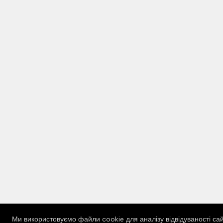
Ми використовуємо файли cookie для аналізу відвідуваності сай