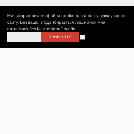
Ми використовуємо файли cookie для аналізу відвідуваності
сайту. Без вашої згоди збирається лише анонімна
статистика без ідентифікації особи.
ВІДХИЛИТИ
ПРИЙНЯТИ
МОЛОДЬ ОНЛАЙН
Громадська організація, яка вірить у силу молоді
як головних змінотворців у розвитку громад
МЕНЮ
ГОЛОВНА
ПРО НАС